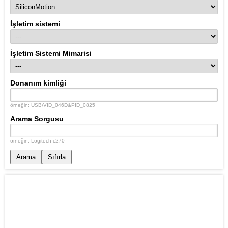
İşletim sistemi
İşletim Sistemi Mimarisi
Donanım kimliği
örneğin: USB\VID_046D&PID_0825
Arama Sorgusu
örneğin: Logitech c270
Arama
Sıfırla