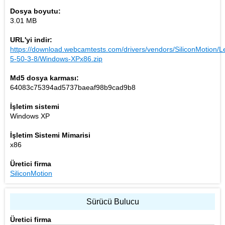
Dosya boyutu:
3.01 MB
URL'yi indir:
https://download.webcamtests.com/drivers/vendors/SiliconMotion/L
5-50-3-8/Windows-XPx86.zip
Md5 dosya karması:
64083c75394ad5737baeaf98b9cad9b8
İşletim sistemi
Windows XP
İşletim Sistemi Mimarisi
x86
Üretici firma
SiliconMotion
Sürücü Bulucu
Üretici firma