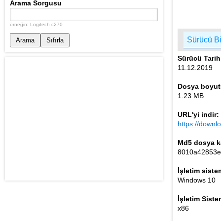
Arama Sorgusu
örneğin: Logitech c270
Sürücü Bi
Arama
Sıfırla
Sürücü Tarih
11.12.2019
Dosya boyut
1.23 MB
URL'yi indir:
https://down
Md5 dosya k
8010a42853e
İşletim siste
Windows 10
İşletim Siste
x86