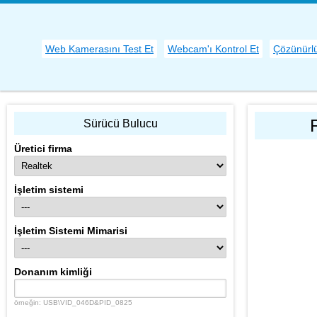
Web Kamerasını Test Et
Webcam'ı Kontrol Et
Çözünürlü
Sürücü Bulucu
Üretici firma
İşletim sistemi
İşletim Sistemi Mimarisi
Donanım kimliği
örneğin: USB\VID_046D&PID_0825