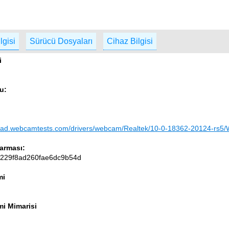
lgisi
Sürücü Dosyaları
Cihaz Bilgisi
i
u:
load.webcamtests.com/drivers/webcam/Realtek/10-0-18362-20124-rs5/
arması:
229f8ad260fae6dc9b54d
mi
mi Mimarisi